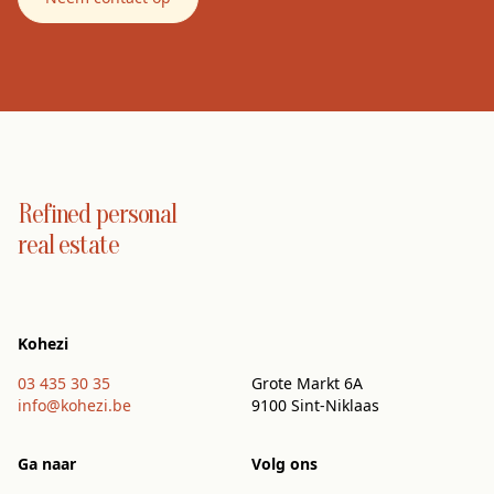
Portfolio
Over Kohezi
Contact
Refined personal
real estate
Kohezi
03 435 30 35
Grote Markt 6A
info@kohezi.be
9100 Sint-Niklaas
Ga naar
Volg ons